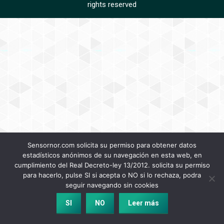
rights reserved
Sensornor.com solicita su permiso para obtener datos
estadísticos anónimos de su navegación en esta web, en
cumplimiento del Real Decreto-ley 13/2012. solicita su permiso
para hacerlo, pulse SI si acepta o NO si lo rechaza, podra
seguir navegando sin cookies
SI
NO
Leer más