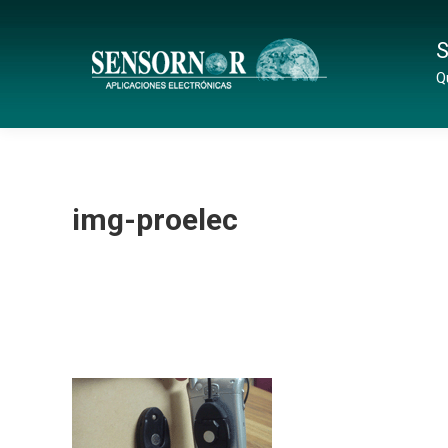
S
Q
img-proelec